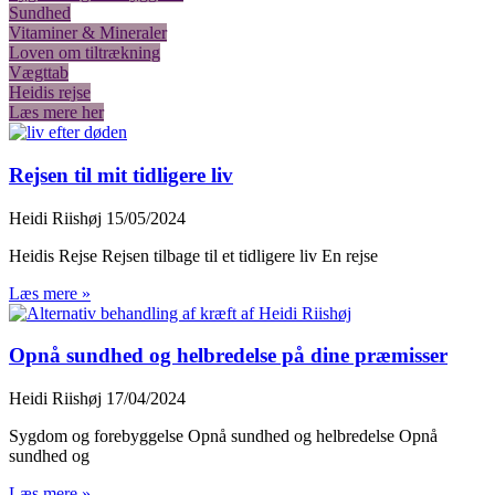
Sundhed
Vitaminer & Mineraler
Loven om tiltrækning
Vægttab
Heidis rejse
Læs mere her
Rejsen til mit tidligere liv
Heidi Riishøj
15/05/2024
Heidis Rejse Rejsen tilbage til et tidligere liv En rejse
Læs mere »
Opnå sundhed og helbredelse på dine præmisser
Heidi Riishøj
17/04/2024
Sygdom og forebyggelse Opnå sundhed og helbredelse Opnå
sundhed og
Læs mere »