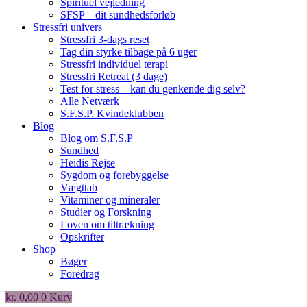
Spirituel vejledning
SFSP – dit sundhedsforløb
Stressfri univers
Stressfri 3-dags reset
Tag din styrke tilbage på 6 uger
Stressfri individuel terapi
Stressfri Retreat (3 dage)
Test for stress – kan du genkende dig selv?
Alle Netværk
S.F.S.P. Kvindeklubben
Blog
Blog om S.F.S.P
Sundhed
Heidis Rejse
Sygdom og forebyggelse
Vægttab
Vitaminer og mineraler
Studier og Forskning
Loven om tiltrækning
Opskrifter
Shop
Bøger
Foredrag
kr.
0,00
0
Kurv