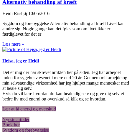
Alternativ behandling af kræft
Heidi Riishøj
10/05/2016
Sygdom og forebyggelse Alternativ behandling af kræft Livet kan
ændre sig. Nogle gange kan det føles som om livet ikke er
færdiglevet før det er
Læs mere »
Hejsa, jeg er Heidi
Det er mig der har skrevet artiklen her på siden. Jeg har arbejdet
inden for sygehusvæsenet i mere end 20 år. Gennem mit arbejde og
min selvstændige virksomhed har jeg hjulpet mange mennesker med
at heale sig selv.
Hvis du vil lære hvordan du kan heale dig selv og give dig selv et
bedre liv med energi og overskud så klik og se hvordan.
Lær at få energi og overskud
Nyeste artikler
Book her
Sygdom og forebyggelse