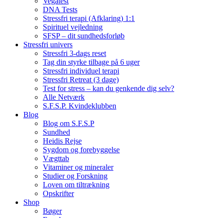
Vegatest
DNA Tests
Stressfri terapi (Afklaring) 1:1
Spirituel vejledning
SFSP – dit sundhedsforløb
Stressfri univers
Stressfri 3-dags reset
Tag din styrke tilbage på 6 uger
Stressfri individuel terapi
Stressfri Retreat (3 dage)
Test for stress – kan du genkende dig selv?
Alle Netværk
S.F.S.P. Kvindeklubben
Blog
Blog om S.F.S.P
Sundhed
Heidis Rejse
Sygdom og forebyggelse
Vægttab
Vitaminer og mineraler
Studier og Forskning
Loven om tiltrækning
Opskrifter
Shop
Bøger