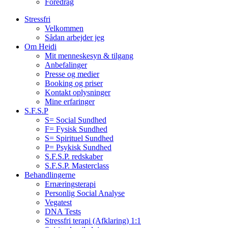
Foredrag
Stressfri
Velkommen
Sådan arbejder jeg
Om Heidi
Mit menneskesyn & tilgang
Anbefalinger
Presse og medier
Booking og priser
Kontakt oplysninger
Mine erfaringer
S.F.S.P
S= Social Sundhed
F= Fysisk Sundhed
S= Spirituel Sundhed
P= Psykisk Sundhed
S.F.S.P. redskaber
S.F.S.P. Masterclass
Behandlingerne
Ernæringsterapi
Personlig Social Analyse
Vegatest
DNA Tests
Stressfri terapi (Afklaring) 1:1