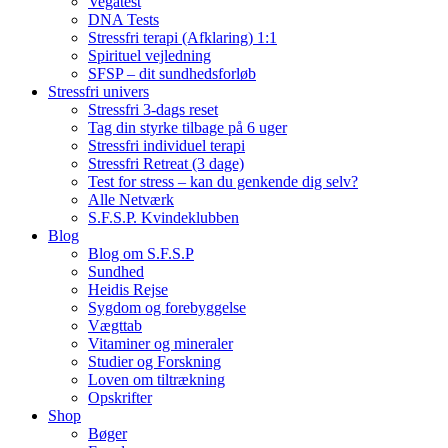
Vegatest
DNA Tests
Stressfri terapi (Afklaring) 1:1
Spirituel vejledning
SFSP – dit sundhedsforløb
Stressfri univers
Stressfri 3-dags reset
Tag din styrke tilbage på 6 uger
Stressfri individuel terapi
Stressfri Retreat (3 dage)
Test for stress – kan du genkende dig selv?
Alle Netværk
S.F.S.P. Kvindeklubben
Blog
Blog om S.F.S.P
Sundhed
Heidis Rejse
Sygdom og forebyggelse
Vægttab
Vitaminer og mineraler
Studier og Forskning
Loven om tiltrækning
Opskrifter
Shop
Bøger