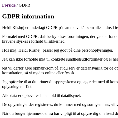
Forside
/ GDPR
GDPR information
Heidi Riishøj er underlagt GDPR på samme vilkår som alle andre. Der
Formålet med GDPR, databeskyttelsesforordningen, der gælder fra den 25
kravene styrkes i forhold til sikkerhed.
Hos mig, Heidi Riishøj, passer jeg godt på dine personoplysninger.
Jeg kan ikke forholde mig til konkrete sundhedsudfordringer og ej he
jeg vil derfor gøre opmærksom på at du selv er dataansvarlig for de op
konsultation, så vi mødes online eller fysisk.
Jeg opfordre til at du printer dit spørgeskema og tager det med til kons
oplysninger aflåst.
Alle data er opbevares i henhold til datatilsynet.
De oplysninger der registreres, du kommer med og som gemmes, vil væ
Når du bruger hjemmesiden så har vi pligt til at oplyse dig om hvad 