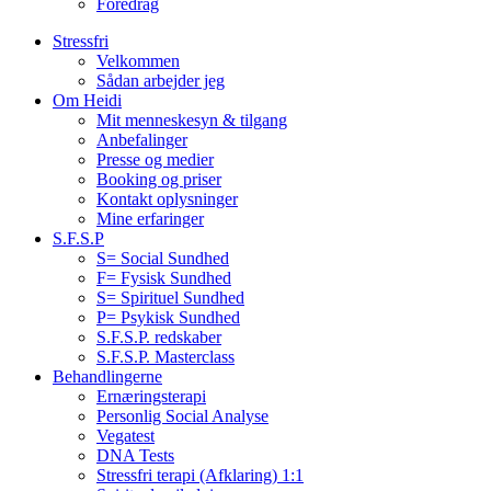
Foredrag
Stressfri
Velkommen
Sådan arbejder jeg
Om Heidi
Mit menneskesyn & tilgang
Anbefalinger
Presse og medier
Booking og priser
Kontakt oplysninger
Mine erfaringer
S.F.S.P
S= Social Sundhed
F= Fysisk Sundhed
S= Spirituel Sundhed
P= Psykisk Sundhed
S.F.S.P. redskaber
S.F.S.P. Masterclass
Behandlingerne
Ernæringsterapi
Personlig Social Analyse
Vegatest
DNA Tests
Stressfri terapi (Afklaring) 1:1