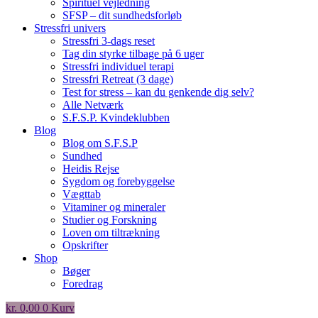
Spirituel vejledning
SFSP – dit sundhedsforløb
Stressfri univers
Stressfri 3-dags reset
Tag din styrke tilbage på 6 uger
Stressfri individuel terapi
Stressfri Retreat (3 dage)
Test for stress – kan du genkende dig selv?
Alle Netværk
S.F.S.P. Kvindeklubben
Blog
Blog om S.F.S.P
Sundhed
Heidis Rejse
Sygdom og forebyggelse
Vægttab
Vitaminer og mineraler
Studier og Forskning
Loven om tiltrækning
Opskrifter
Shop
Bøger
Foredrag
kr.
0,00
0
Kurv