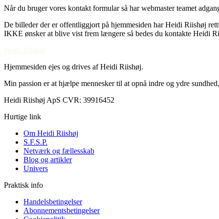
Når du bruger vores kontakt formular så har webmaster teamet adgang t
De billeder der er offentliggjort på hjemmesiden har Heidi Riishøj retti
IKKE ønsker at blive vist frem længere så bedes du kontakte Heidi Rii
Heidi Riishøj
Hjemmesiden ejes og drives af Heidi Riishøj.
Min passion er at hjælpe mennesker til at opnå indre og ydre sundhed,
Heidi Riishøj ApS CVR: 39916452
Hurtige link
Om Heidi Riishøj
S.F.S.P.
Netværk og fællesskab
Blog og artikler
Univers
Praktisk info
Handelsbetingelser
Abonnementsbetingelser