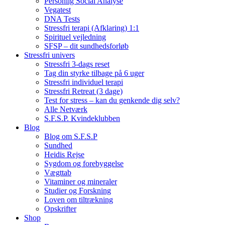
Personlig Social Analyse
Vegatest
DNA Tests
Stressfri terapi (Afklaring) 1:1
Spirituel vejledning
SFSP – dit sundhedsforløb
Stressfri univers
Stressfri 3-dags reset
Tag din styrke tilbage på 6 uger
Stressfri individuel terapi
Stressfri Retreat (3 dage)
Test for stress – kan du genkende dig selv?
Alle Netværk
S.F.S.P. Kvindeklubben
Blog
Blog om S.F.S.P
Sundhed
Heidis Rejse
Sygdom og forebyggelse
Vægttab
Vitaminer og mineraler
Studier og Forskning
Loven om tiltrækning
Opskrifter
Shop