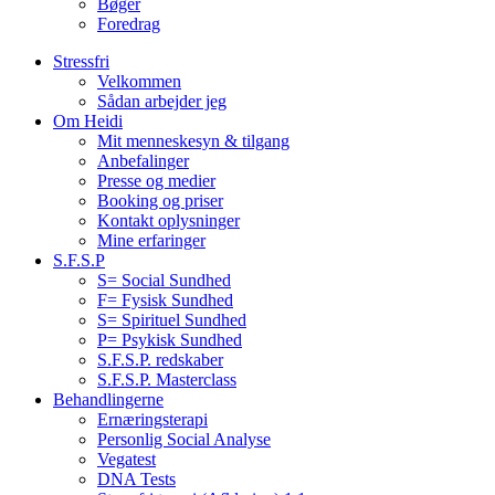
Bøger
Foredrag
Stressfri
Velkommen
Sådan arbejder jeg
Om Heidi
Mit menneskesyn & tilgang
Anbefalinger
Presse og medier
Booking og priser
Kontakt oplysninger
Mine erfaringer
S.F.S.P
S= Social Sundhed
F= Fysisk Sundhed
S= Spirituel Sundhed
P= Psykisk Sundhed
S.F.S.P. redskaber
S.F.S.P. Masterclass
Behandlingerne
Ernæringsterapi
Personlig Social Analyse
Vegatest
DNA Tests