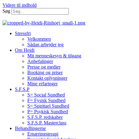
Videre til indhold
Søg
Stressfri
Velkommen
Sådan arbejder jeg
Om Heidi
Mit menneskesyn & tilgang
Anbefalinger
Presse og medier
Booking og priser
Kontakt oplysninger
Mine erfaringer
S.F.S.P
S= Social Sundhed
F= Fysisk Sundhed
S= Spirituel Sundhed
P= Psykisk Sundhed
S.F.S.P. redskaber
S.F.S.P. Masterclass
Behandlingerne
Ernæringsterapi