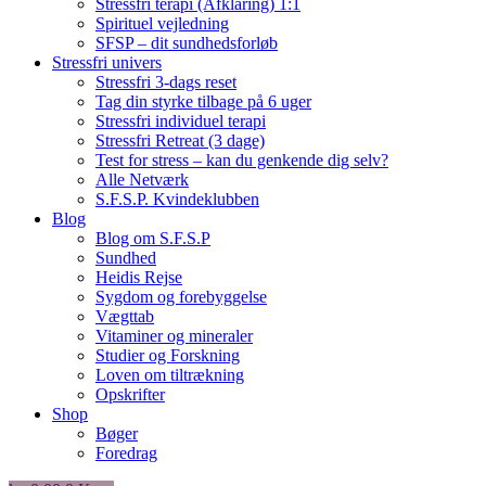
Stressfri terapi (Afklaring) 1:1
Spirituel vejledning
SFSP – dit sundhedsforløb
Stressfri univers
Stressfri 3-dags reset
Tag din styrke tilbage på 6 uger
Stressfri individuel terapi
Stressfri Retreat (3 dage)
Test for stress – kan du genkende dig selv?
Alle Netværk
S.F.S.P. Kvindeklubben
Blog
Blog om S.F.S.P
Sundhed
Heidis Rejse
Sygdom og forebyggelse
Vægttab
Vitaminer og mineraler
Studier og Forskning
Loven om tiltrækning
Opskrifter
Shop
Bøger
Foredrag