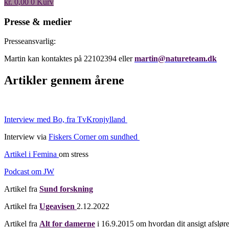
kr.
0,00
0
Kurv
Presse & medier
Presseansvarlig:
Martin kan kontaktes på 22102394 eller
martin@natureteam.dk
Artikler gennem årene
Interview med Bo, fra TvKronjylland
Interview via
Fiskers Corner om sundhed
Artikel i Femina
om stress
Podcast om JW
Artikel fra
Sund forskning
Artikel fra
Ugeavisen
2.12.2022
Artikel fra
Alt for damerne
i 16.9.2015 om hvordan dit ansigt afsløre