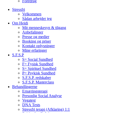
Foredrag
Stressfri
Velkommen
Sådan arbejder jeg
Om Heidi
Mit menneskesyn & tilgang
Anbefalinger
Presse og medier
Booking og priser
Kontakt oplysninger
Mine erfaringer
S.F.S.P
S= Social Sundhed
F= Fysisk Sundhed
S= Spirituel Sundhed
P= Psykisk Sundhed
S.F.S.P. redskaber
S.F.S.P. Masterclass
Behandlingerne
Ernæringsterapi
Personlig Social Analyse
Vegatest
DNA Tests
Stressfri terapi (Afklaring) 1:1