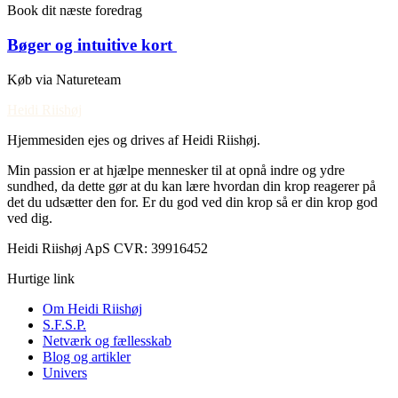
Book dit næste foredrag ​
Bøger og intuitive kort ​
Køb via Natureteam ​
Heidi Riishøj
Hjemmesiden ejes og drives af Heidi Riishøj.
Min passion er at hjælpe mennesker til at opnå indre og ydre
sundhed, da dette gør at du kan lære hvordan din krop reagerer på
det du udsætter den for. Er du god ved din krop så er din krop god
ved dig.
Heidi Riishøj ApS CVR: 39916452
Hurtige link
Om Heidi Riishøj
S.F.S.P.
Netværk og fællesskab
Blog og artikler
Univers