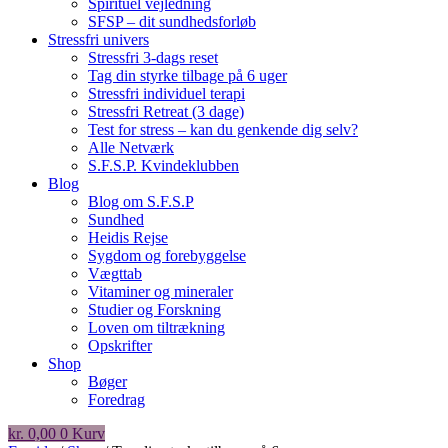
Spirituel vejledning
SFSP – dit sundhedsforløb
Stressfri univers
Stressfri 3-dags reset
Tag din styrke tilbage på 6 uger
Stressfri individuel terapi
Stressfri Retreat (3 dage)
Test for stress – kan du genkende dig selv?
Alle Netværk
S.F.S.P. Kvindeklubben
Blog
Blog om S.F.S.P
Sundhed
Heidis Rejse
Sygdom og forebyggelse
Vægttab
Vitaminer og mineraler
Studier og Forskning
Loven om tiltrækning
Opskrifter
Shop
Bøger
Foredrag
kr.
0,00
0
Kurv