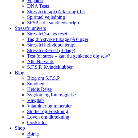
Vegatest
DNA Tests
Stressfri terapi (Afklaring) 1:1
Spirituel vejledning
SFSP – dit sundhedsforløb
Stressfri univers
Stressfri 3-dags reset
Tag din styrke tilbage på 6 uger
Stressfri individuel terapi
Stressfri Retreat (3 dage)
Test for stress – kan du genkende dig selv?
Alle Netværk
S.F.S.P. Kvindeklubben
Blog
Blog om S.F.S.P
Sundhed
Heidis Rejse
Sygdom og forebyggelse
Vægttab
Vitaminer og mineraler
Studier og Forskning
Loven om tiltrækning
Opskrifter
Shop
Bøger