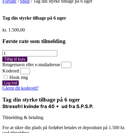
Forside
/
Shop
/ Tag din styrke tilbage på 6 uger
Tag din styrke tilbage på 6 uger
kr.
1.500,00
Første rate som tilmelding
Tag
din
Tilføj til kurv
styrke
Brugernavn eller e-mailadresse
tilbage
Kodeord
på
Husk mig
6
Log Ind
uger
Glemt dit kodeord?
antal
Tag din styrke tilbage på 6 uger
Stressfri kvinde fra 40 + ud fra S.P.S.P.
Tilmelding & betaling
For at sikre din plads på forløbet betales et depositum på 1.500 kr.
ved tilmelding.