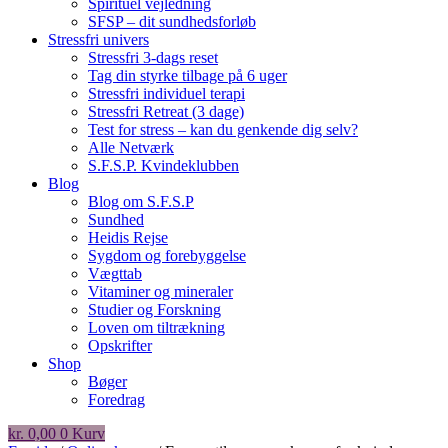
Spirituel vejledning
SFSP – dit sundhedsforløb
Stressfri univers
Stressfri 3-dags reset
Tag din styrke tilbage på 6 uger
Stressfri individuel terapi
Stressfri Retreat (3 dage)
Test for stress – kan du genkende dig selv?
Alle Netværk
S.F.S.P. Kvindeklubben
Blog
Blog om S.F.S.P
Sundhed
Heidis Rejse
Sygdom og forebyggelse
Vægttab
Vitaminer og mineraler
Studier og Forskning
Loven om tiltrækning
Opskrifter
Shop
Bøger
Foredrag
kr.
0,00
0
Kurv