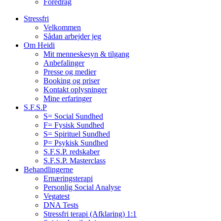
Foredrag
Stressfri
Velkommen
Sådan arbejder jeg
Om Heidi
Mit menneskesyn & tilgang
Anbefalinger
Presse og medier
Booking og priser
Kontakt oplysninger
Mine erfaringer
S.F.S.P
S= Social Sundhed
F= Fysisk Sundhed
S= Spirituel Sundhed
P= Psykisk Sundhed
S.F.S.P. redskaber
S.F.S.P. Masterclass
Behandlingerne
Ernæringsterapi
Personlig Social Analyse
Vegatest
DNA Tests
Stressfri terapi (Afklaring) 1:1