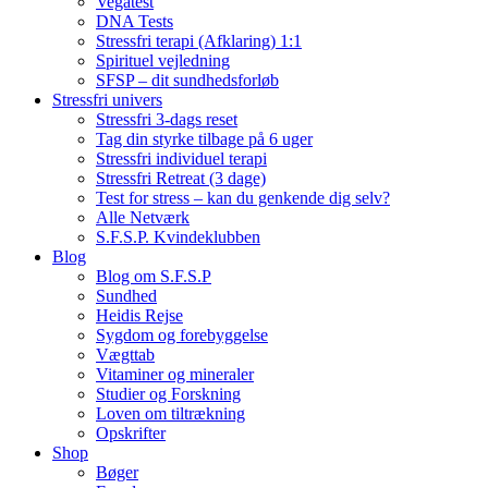
Vegatest
DNA Tests
Stressfri terapi (Afklaring) 1:1
Spirituel vejledning
SFSP – dit sundhedsforløb
Stressfri univers
Stressfri 3-dags reset
Tag din styrke tilbage på 6 uger
Stressfri individuel terapi
Stressfri Retreat (3 dage)
Test for stress – kan du genkende dig selv?
Alle Netværk
S.F.S.P. Kvindeklubben
Blog
Blog om S.F.S.P
Sundhed
Heidis Rejse
Sygdom og forebyggelse
Vægttab
Vitaminer og mineraler
Studier og Forskning
Loven om tiltrækning
Opskrifter
Shop
Bøger