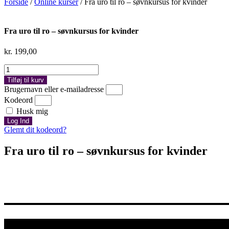
Forside
/
Online kurser
/ Fra uro til ro – søvnkursus for kvinder
Fra uro til ro – søvnkursus for kvinder
kr.
199,00
Fra
uro
Tilføj til kurv
til
Brugernavn eller e-mailadresse
ro
Kodeord
–
Husk mig
søvnkursus
Log Ind
for
Glemt dit kodeord?
kvinder
antal
Fra uro til ro – søvnkursus for kvinder