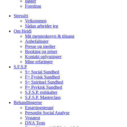
Bøger
Foredrag
Stressfri
Velkommen
Sådan arbejder jeg
Om Heidi
Mit menneskesyn & tilgang
Anbefalinger
Presse og medier
Booking og priser
Kontakt oplysninger
Mine erfaringer
S.F.S.P
S= Social Sundhed
F= Fysisk Sundhed
S= Spirituel Sundhed
P= Psykisk Sundhed
S.F.S.P. redskaber
S.F.S.P. Masterclass
Behandlingerne
Ernæringsterapi
Personlig Social Analyse
Vegatest
DNA Tests