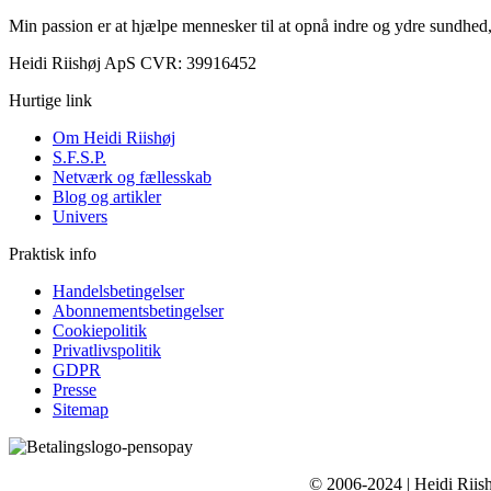
Min passion er at hjælpe mennesker til at opnå indre og ydre sundhed,
Heidi Riishøj ApS CVR: 39916452
Hurtige link
Om Heidi Riishøj
S.F.S.P.
Netværk og fællesskab
Blog og artikler
Univers
Praktisk info
Handelsbetingelser
Abonnementsbetingelser
Cookiepolitik
Privatlivspolitik
GDPR
Presse
Sitemap
© 2006-2024 | Heidi Rii