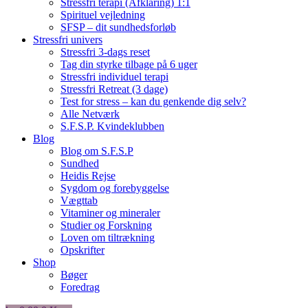
Stressfri terapi (Afklaring) 1:1
Spirituel vejledning
SFSP – dit sundhedsforløb
Stressfri univers
Stressfri 3-dags reset
Tag din styrke tilbage på 6 uger
Stressfri individuel terapi
Stressfri Retreat (3 dage)
Test for stress – kan du genkende dig selv?
Alle Netværk
S.F.S.P. Kvindeklubben
Blog
Blog om S.F.S.P
Sundhed
Heidis Rejse
Sygdom og forebyggelse
Vægttab
Vitaminer og mineraler
Studier og Forskning
Loven om tiltrækning
Opskrifter
Shop
Bøger
Foredrag