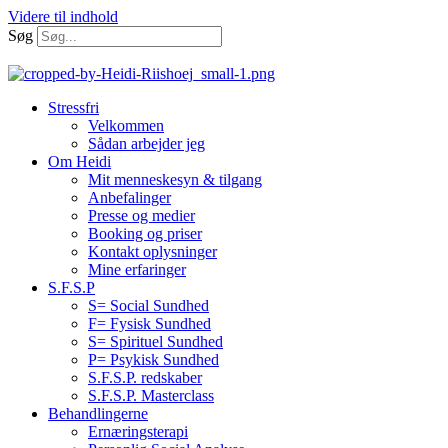
Videre til indhold
Søg
Stressfri
Velkommen
Sådan arbejder jeg
Om Heidi
Mit menneskesyn & tilgang
Anbefalinger
Presse og medier
Booking og priser
Kontakt oplysninger
Mine erfaringer
S.F.S.P
S= Social Sundhed
F= Fysisk Sundhed
S= Spirituel Sundhed
P= Psykisk Sundhed
S.F.S.P. redskaber
S.F.S.P. Masterclass
Behandlingerne
Ernæringsterapi