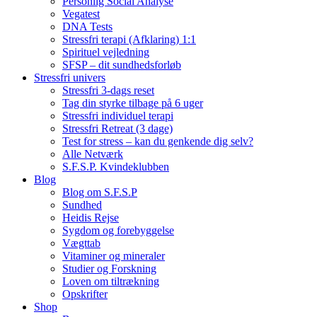
Personlig Social Analyse
Vegatest
DNA Tests
Stressfri terapi (Afklaring) 1:1
Spirituel vejledning
SFSP – dit sundhedsforløb
Stressfri univers
Stressfri 3-dags reset
Tag din styrke tilbage på 6 uger
Stressfri individuel terapi
Stressfri Retreat (3 dage)
Test for stress – kan du genkende dig selv?
Alle Netværk
S.F.S.P. Kvindeklubben
Blog
Blog om S.F.S.P
Sundhed
Heidis Rejse
Sygdom og forebyggelse
Vægttab
Vitaminer og mineraler
Studier og Forskning
Loven om tiltrækning
Opskrifter
Shop