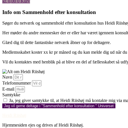
kr.
0,00
0
Kurv
Info om Sammenhold efter konsultation
Søger du netværk og sammenhold efter konsultation hus Heidi Riishøj 
Her møder du andre mennesker der er eller har været igennem konsult
Glæd dig til dette fantastiske netværk åbner op for deltagere.
Medlemsskabet koster xx kr pr måned og du kan melde dig ud når du 
Vil du kontaktes med henblik på at blive en del af fællesskabet så udf
Navn
Telefonnummer
E-mail
Samtykke
Ja, jeg giver samtykke til, at Heidi Riishøj må kontakte mig via mai
Jeg vil gerne deltage i "Sammenhold efter konsultation " Universet
Heidi Riishøj
Hjemmesiden ejes og drives af Heidi Riishøj.