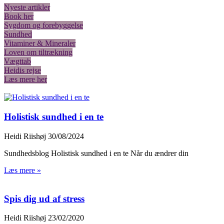
Nyeste artikler
Book her
Sygdom og forebyggelse
Sundhed
Vitaminer & Mineraler
Loven om tiltrækning
Vægttab
Heidis rejse
Læs mere her
Holistisk sundhed i en te
Heidi Riishøj
30/08/2024
Sundhedsblog Holistisk sundhed i en te Når du ændrer din
Læs mere »
Spis dig ud af stress
Heidi Riishøj
23/02/2020