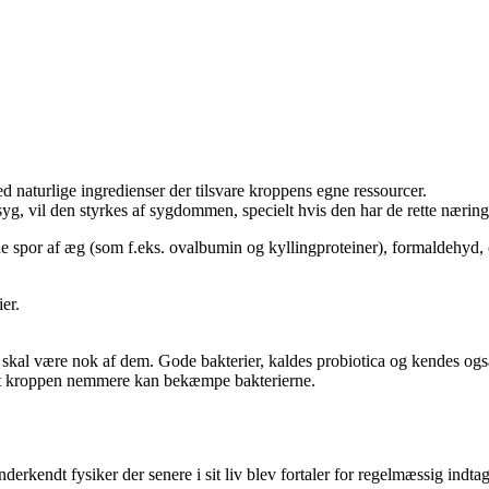
ed naturlige ingredienser der tilsvare kroppens egne ressourcer.
yg, vil den styrkes af sygdommen, specielt hvis den har de rette næring
olde spor af æg (som f.eks. ovalbumin og kyllingproteiner), formaldeh
er.
r skal være nok af dem. Gode bakterier, kaldes probiotica og kendes og
 at kroppen nemmere kan bekæmpe bakterierne.
derkendt fysiker der senere i sit liv blev fortaler for regelmæssig ind