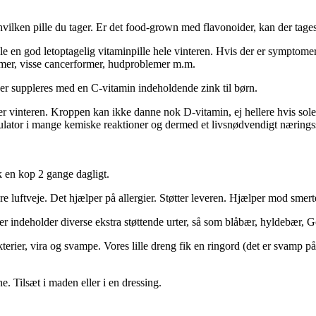
hvilken pille du tager. Er det food-grown med flavonoider, kan der tage
fale en god letoptagelig vitaminpille hele vinteren. Hvis der er symptom
emer, visse cancerformer, hudproblemer m.m.
 der suppleres med en C-vitamin indeholdende zink til børn.
r vinteren. Kroppen kan ikke danne nok D-vitamin, ej hellere hvis solen
odulator i mange kemiske reaktioner og dermed et livsnødvendigt nærings
 en kop 2 gange dagligt.
luftveje. Det hjælper på allergier. Støtter leveren. Hjælper mod smert
der indeholder diverse ekstra støttende urter, så som blåbær, hyldebær,
kterier, vira og svampe. Vores lille dreng fik en ringord (det er svamp
e. Tilsæt i maden eller i en dressing.