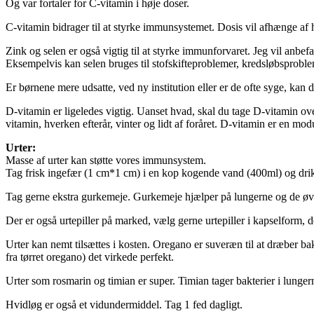
Og var fortaler for C-vitamin i høje doser.
C-vitamin bidrager til at styrke immunsystemet. Dosis vil afhænge af 
Zink og selen er også vigtig til at styrke immunforvaret. Jeg vil anbe
Eksempelvis kan selen bruges til stofskifteproblemer, kredsløbsprobl
Er børnene mere udsatte, ved ny institution eller er de ofte syge, kan
D-vitamin er ligeledes vigtig. Uanset hvad, skal du tage D-vitamin ove
vitamin, hverken efterår, vinter og lidt af foråret. D-vitamin er en m
Urter:
Masse af urter kan støtte vores immunsystem.
Tag frisk ingefær (1 cm*1 cm) i en kop kogende vand (400ml) og drik
Tag gerne ekstra gurkemeje. Gurkemeje hjælper på lungerne og de øvre 
Der er også urtepiller på marked, vælg gerne urtepiller i kapselform, 
Urter kan nemt tilsættes i kosten. Oregano er suveræn til at dræber ba
fra tørret oregano) det virkede perfekt.
Urter som rosmarin og timian er super. Timian tager bakterier i lungern
Hvidløg er også et vidundermiddel. Tag 1 fed dagligt.