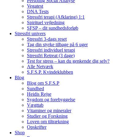
Personlig Social Analyse
Vegatest
DNA Tests
Stressfri terapi (Afklaring) 1:1
Spirituel vejledning
SFSP – dit sundhedsforløb
Stressfri univers
Stressfri 3-dags reset
Tag din styrke tilbage på 6 uger
Stressfri individuel terapi
Stressfri Retreat (3 dage)
Test for stress – kan du genkende dig selv?
Alle Netværk
S.F.S.P. Kvindeklubben
Blog
Blog om S.F.S.P
Sundhed
Heidis Rejse
Sygdom og forebyggelse
Vægttab
Vitaminer og mineraler
Studier og Forskning
Loven om tiltrækning
Opskrifter
Shop