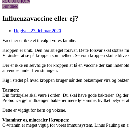
kr.
0,00
0
Kurv
Sundhed
Influenzavaccine eller ej?
Udgivet.
23. februar 2020
Vacciner er ikke et tilvalg i vores familie.
Kroppen er unik. Den har sit eget forsvar. Dette forsvar skal støttes m
Vi ønsker at se på kroppen som helhed. Selvom kroppen skulle blive s
Der er ikke en selvfølge for kroppen at få en vaccine der kan indeh
anvendes under fremstillingen.
Kig i stedet på hvad kroppen bruger når den bekæmper vira og bakteri
Tarmen:
Din fordøjelse skal være i orden. Du skal have gode bakterier. Og de
Probiotica gør indtrængen bakterier mere følsomme, hvilket betyder
Dette er vigtigt for børn og voksne.
Vitaminer og mineraler i kroppen:
C-vitamin er meget vigtig for vores immunsystem. Linus Pauling en an