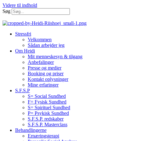
Videre til indhold
Søg
Stressfri
Velkommen
Sådan arbejder jeg
Om Heidi
Mit menneskesyn & tilgang
Anbefalinger
Presse og medier
Booking og priser
Kontakt oplysninger
Mine erfaringer
S.F.S.P
S= Social Sundhed
F= Fysisk Sundhed
S= Spirituel Sundhed
P= Psykisk Sundhed
S.F.S.P. redskaber
S.F.S.P. Masterclass
Behandlingerne
Ernæringsterapi