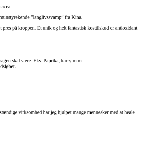
nacea.
immunstyrekende ”langlivssvamp” fra Kina.
 pres på kroppen. Et unik og helt fantastisk kosttilskud er antioxidant
smagen skal være. Eks. Paprika, karry m.m.
dsløbet.
elvstændige virksomhed har jeg hjulpet mange mennesker med at heale