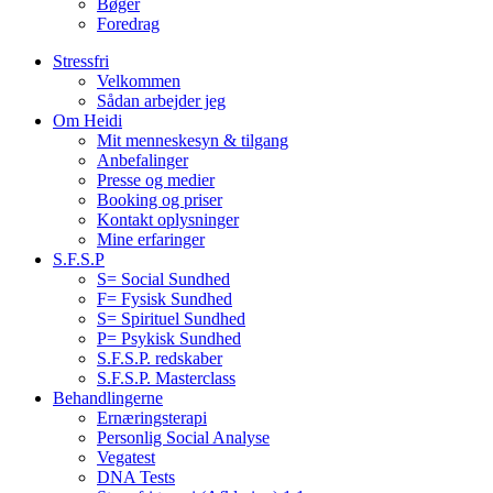
Bøger
Foredrag
Stressfri
Velkommen
Sådan arbejder jeg
Om Heidi
Mit menneskesyn & tilgang
Anbefalinger
Presse og medier
Booking og priser
Kontakt oplysninger
Mine erfaringer
S.F.S.P
S= Social Sundhed
F= Fysisk Sundhed
S= Spirituel Sundhed
P= Psykisk Sundhed
S.F.S.P. redskaber
S.F.S.P. Masterclass
Behandlingerne
Ernæringsterapi
Personlig Social Analyse
Vegatest
DNA Tests