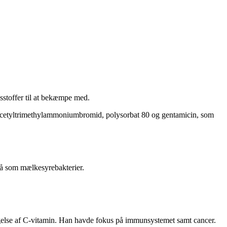
sstoffer til at bekæmpe med.
yd, cetyltrimethylammoniumbromid, polysorbat 80 og gentamicin, som
så som mælkesyrebakterier.
tagelse af C-vitamin. Han havde fokus på immunsystemet samt cancer.