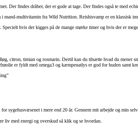
emet. Der findes dråber, der er gode at tage. Der findes også te med echi
 i mand-multivitamin fra Wild Nutrition. Reishisvamp er en klassisk 
r. Specielt hvis der kigges på de mange mørke timer og hvis der er meget
løg, citron, timian og rosmarin. Dertil kan du tilsætte hvad du mener 
Hørfrøolie er fyldt med omega3 og kæmpenatlys er god for huden samt kre
sing”
nden for sygehusvæsenet i mere end 20 år. Gennem mit arbejde og min s
dre liv med energi og overskud så klik og se hvordan.