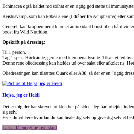
Echinacea også kaldet rød solhat er en rigtig god støtte til immunsyst
Reishisvamp, som kan købes alene (I dråber fra Acupharma) eller som
Generelt kan kroppen nemt klare et antioxidant boost til en hård vinte
boost fra Wild Nutrition.
Opskrift på dressing:
Til 1 person.
Tag 1 spsk. Hørfrøolie, gerne med kæmpenatlysolie. Tilsæt et fed hvid
Denne rene oliedressing kan hældes ud over salat eller afkølet ris. 
Oliedressingen kan tilsættes Quark eller A38, så der er en ”rigtig dres
Hejsa, jeg er Heidi
Det er mig der har skrevet artiklen her på siden. Jeg har arbejdet i
sig selv.
Hvis du vil lære hvordan du kan heale dig selv og give dig selv et be
Lær at få energi og overskud