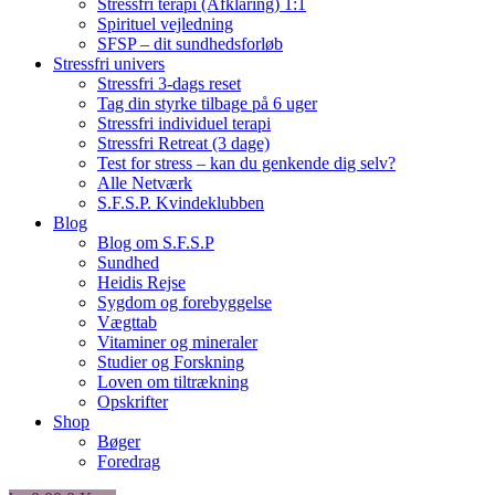
Stressfri terapi (Afklaring) 1:1
Spirituel vejledning
SFSP – dit sundhedsforløb
Stressfri univers
Stressfri 3-dags reset
Tag din styrke tilbage på 6 uger
Stressfri individuel terapi
Stressfri Retreat (3 dage)
Test for stress – kan du genkende dig selv?
Alle Netværk
S.F.S.P. Kvindeklubben
Blog
Blog om S.F.S.P
Sundhed
Heidis Rejse
Sygdom og forebyggelse
Vægttab
Vitaminer og mineraler
Studier og Forskning
Loven om tiltrækning
Opskrifter
Shop
Bøger
Foredrag