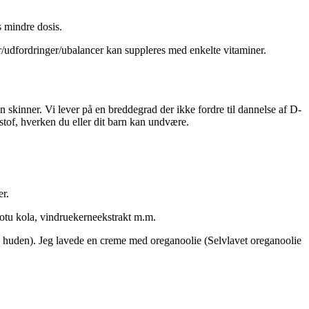
s mindre dosis.
er/udfordringer/ubalancer kan suppleres med enkelte vitaminer.
 skinner. Vi lever på en breddegrad der ikke fordre til dannelse af D-
stof, hverken du eller dit barn kan undvære.
er.
 Gotu kola, vindruekerneekstrakt m.m.
 på huden). Jeg lavede en creme med oreganoolie (Selvlavet oreganoolie