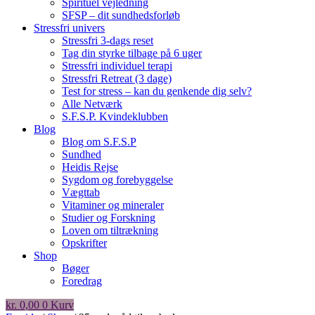
Spirituel vejledning
SFSP – dit sundhedsforløb
Stressfri univers
Stressfri 3-dags reset
Tag din styrke tilbage på 6 uger
Stressfri individuel terapi
Stressfri Retreat (3 dage)
Test for stress – kan du genkende dig selv?
Alle Netværk
S.F.S.P. Kvindeklubben
Blog
Blog om S.F.S.P
Sundhed
Heidis Rejse
Sygdom og forebyggelse
Vægttab
Vitaminer og mineraler
Studier og Forskning
Loven om tiltrækning
Opskrifter
Shop
Bøger
Foredrag
kr.
0,00
0
Kurv