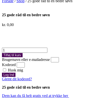
Forside
/
Shop
/ 25 gode råd til en bedre søvn
25 gode råd til en bedre søvn
kr.
0,00
25
gode
Tilføj til kurv
råd
Brugernavn eller e-mailadresse
til
Kodeord
en
Husk mig
bedre
Log Ind
søvn
Glemt dit kodeord?
antal
25 gode råd til en bedre søvn
Dem kan du få helt gratis ved at trykke her