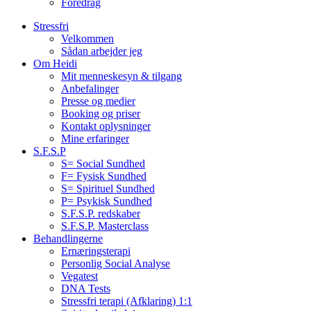
Foredrag
Stressfri
Velkommen
Sådan arbejder jeg
Om Heidi
Mit menneskesyn & tilgang
Anbefalinger
Presse og medier
Booking og priser
Kontakt oplysninger
Mine erfaringer
S.F.S.P
S= Social Sundhed
F= Fysisk Sundhed
S= Spirituel Sundhed
P= Psykisk Sundhed
S.F.S.P. redskaber
S.F.S.P. Masterclass
Behandlingerne
Ernæringsterapi
Personlig Social Analyse
Vegatest
DNA Tests
Stressfri terapi (Afklaring) 1:1