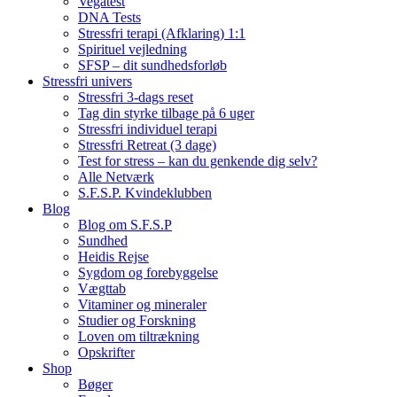
Vegatest
DNA Tests
Stressfri terapi (Afklaring) 1:1
Spirituel vejledning
SFSP – dit sundhedsforløb
Stressfri univers
Stressfri 3-dags reset
Tag din styrke tilbage på 6 uger
Stressfri individuel terapi
Stressfri Retreat (3 dage)
Test for stress – kan du genkende dig selv?
Alle Netværk
S.F.S.P. Kvindeklubben
Blog
Blog om S.F.S.P
Sundhed
Heidis Rejse
Sygdom og forebyggelse
Vægttab
Vitaminer og mineraler
Studier og Forskning
Loven om tiltrækning
Opskrifter
Shop
Bøger